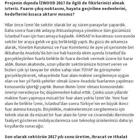
Projenin dışında İZWOOD 2017 ile ilgili de fikirlerinizi almak
isteriz. Fuarın çıkış noktasını, hayata geçirilme nedenlerini,
hedeflerini kısaca aktarır mısınız?
Yıllar önce İzmir’de sektör olarak bir ay süren panayırlar yapardık.
Daha sonra fuarcılık anlayışı ihtisaslaşmaya yönelince tüm gücümüzü
İstanbul Fuarı için harcamaya başladık. AİMSAD’ın kurulması sonrasında
sektör bir araya geldi ve güç birlikteliği yaptı. Bu gücü de arkamıza
alarak, Yönetim Kurulumuz ve Fuar Komitemiz ile aynı yıl içerisinde biri
ilkbaharda Anadolu’da biri ise hali hazırda ekim ayında İstanbul’da
gerçekleştirilen fuarla birlikte iki fuara destek vermek üzere bir karar
aldık. Bunun akabinde, uzun yıllardır sektörümüze hizmet veren ve
bizleri çok iyi tanıyan bir ekibe sahip olan TÜYAP ile görüşmeler
gerçekleştirerek, nihayetinde fuar alanı makine sergilemeye uygun
olan ve her yıl farklı şehirler olmak üzere Anadolu fuarlarının yapılması
konusunda işbirliği yaptık. Bunun ilkinin İzmir olması konusundaki
öneriyi neredeyse hiç düşünmeden kabul ettik. Çünkü uzun yıllardır
makine fuarı yapmaya müsait bir fuar alanı yoktu İzmir’de. Yeni fuar
alanı ile birlikte İzmir, İstanbul’dan sonra Türkiye’nin en büyük ikinci
fuar alanına kavuştu. Böylelikle, makinelerimizin sergilenmesi için
teknik olarak da müsait bir fuar alanı ile İzmir ve civarındaki illerimizde
faaliyet gösteren mobilyacılarımıza son teknoloji ürünlerimizi daha iyi
koşullarda sunacağız.
Son olarak sektörün 2017 yılı sonu üretim, ihracat ve ithalat