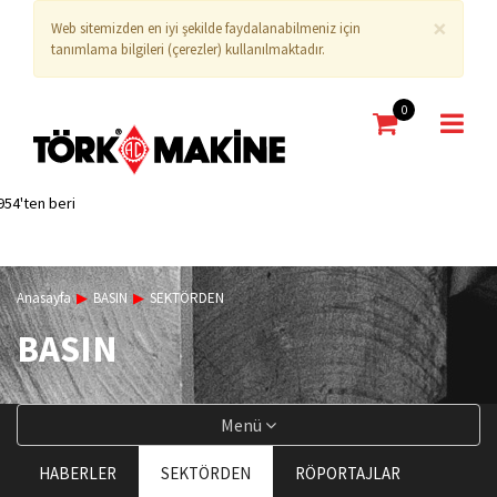
×
Web sitemizden en iyi şekilde faydalanabilmeniz için
tanımlama bilgileri (çerezler) kullanılmaktadır.
0
954'ten beri
Anasayfa
BASIN
SEKTÖRDEN
BASIN
Menü
HABERLER
SEKTÖRDEN
RÖPORTAJLAR