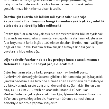
geliştirme hem de küçük de olsa bizim de sektör olarak yetim
çocuklarımıza bir katkımız olsun istedik.
Üretim için fuarda bir bölüm mü ayrılacak? Bu proje
kapsamında fuar boyunca hangi kurumlara yaklaşık kaç adetlik
elbise dolabı üretilip hibe edilecek?
Üretim için fuar alanında yaklaşık bin metrekarelik bir bölüm ayrılacak.
Bu alanda makine parkuru, montaj ve depolama alanlarını oluşturarak,
fuar boyunca 2 farklı ölçüde 100 elbise dolabını üretip, İzmir Valiliğine
bağlı Aile ve Sosyal Politikalar Bakanlığına himayesindeki çocuk
yuvalarına hibe edeceğiz.
Diğer sektör fuarlarında da bu projeye imza atacak mısınız?
Gelenekselleşen bir sosyal proje olacak mı?
Diğer fuarlarımızda da farklı projeler yapmayı hedefliyoruz.
Üyelerimizin desteğiyle üç sene gibi kısa bir zamanda çok iş başardık.
Şimdiki hedefimiz ise birbirine hizmet eden sektörlerin dernekleriyle
de birçok alanda proje geliştirip, devamlılığı sağlamaktır. Bunun yanı
sıra, 14-18 Ekim 2017 tarihleri arasında İstanbul TÜYAP Fuar
Merkezi’nde gerçekleştirilecek olan Ağaç İşleme Makinesi Fuarımızın
30’uncusu gerçekleştirilecek. Fuarımızın 30’uncu senesi olması
sebebiyle bir proje yapmak istiyoruz.