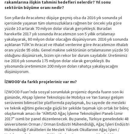
rakamlarına ilişkin tahmini hedefleri nelerdir? Yıl sonu
sektörün büyüme oranı nedir?
Son yıllarda ihracatımız düşüşe geçmiş olsa da 2016 yılı sonunda yıl
içerisinde yaşanan tüm olumsuzluklara rağmen bir önceki yıla göre
yüzde 10 artarak 70 milyon dolar olarak gerçekleşti. Buradan
hareketle 2017 yılı sonunda ihracatımızın son 5 yıllık ortalamayı
yakalayarak, 80 milyon dolar olacağını düşünüyorum. 2016 yılı sonunda
açıklanan TÜİK’in ihracat ve ithalat verilerine göre ihracatımızın ithalatı
oranı yüzde 95 oldu. Genel makine sektörünün ortalamasının yüzde 50
olduğunu düşünürsek, bizim için rekor bir durum sayılabilir. Üretimimiz
ise 2016 yılı sonunda 175 milyon dolar olarak gerçekleşti. Bu
yılsonunda üretimimizin 200 milyon doları rahatça yakalayacağını
düşünüyorum.
İZWOOD’da farklı projeleriniz var mı?
İZWOOD Fuarı’nda sosyal sorumluluk projemiz dışında fuarın son iki
gününde, Ahşap İşleme Teknolojisi ile Mobilya ve Yan Sanayi gelişim
serüvenini bilimsel bir platformda paylaşmak, bu sayede de mesleki
ve teknik eğitimi geleceğe güçlü bir şekilde taşımak için ortak bir bilinç
oluşturmak amacı ile “AİMSAD Ağaç İşleme Teknolojileri Paneli-İzmir
2017” isimli bir panel düzenlenecek. Bu panele, Türkiye genelindeki 48
üniversitenin Orman / Orman Endüstri Mühendisliği, Ağaç İşleri Endüstri
Mühendisliği Fakülteleri ile Meslek Yüksek Okullarının Ağaç İşleri /