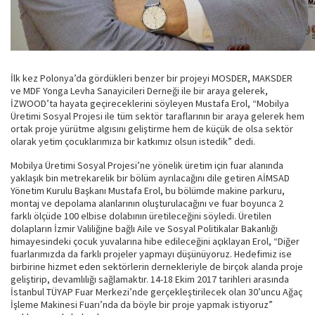
İlk kez Polonya’da gördükleri benzer bir projeyi MOSDER, MAKSDER
ve MDF Yonga Levha Sanayicileri Derneği ile bir araya gelerek,
İZWOOD’ta hayata geçireceklerini söyleyen Mustafa Erol, “Mobilya
Üretimi Sosyal Projesi ile tüm sektör taraflarının bir araya gelerek hem
ortak proje yürütme algısını geliştirme hem de küçük de olsa sektör
olarak yetim çocuklarımıza bir katkımız olsun istedik” dedi.
Mobilya Üretimi Sosyal Projesi’ne yönelik üretim için fuar alanında
yaklaşık bin metrekarelik bir bölüm ayrılacağını dile getiren AİMSAD
Yönetim Kurulu Başkanı Mustafa Erol, bu bölümde makine parkuru,
montaj ve depolama alanlarının oluşturulacağını ve fuar boyunca 2
farklı ölçüde 100 elbise dolabının üretileceğini söyledi. Üretilen
dolapların İzmir Valiliğine bağlı Aile ve Sosyal Politikalar Bakanlığı
himayesindeki çocuk yuvalarına hibe edileceğini açıklayan Erol, “Diğer
fuarlarımızda da farklı projeler yapmayı düşünüyoruz. Hedefimiz ise
birbirine hizmet eden sektörlerin dernekleriyle de birçok alanda proje
geliştirip, devamlılığı sağlamaktır. 14-18 Ekim 2017 tarihleri arasında
İstanbul TÜYAP Fuar Merkezi’nde gerçekleştirilecek olan 30’uncu Ağaç
İşleme Makinesi Fuarı’nda da böyle bir proje yapmak istiyoruz”