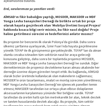
açıklamasında bulundu.
Erol, sorularımıza şu yanıtları verdi:
AİMSAD’ın fikir babalığını yaptığı, MOSDER, MAKSDER ve MDF
Yonga Levha Sanayicileri Derneği ile birlikte ortak bir proje
olarak hayata geçirilecek olan ‘Mobilya Üretimi Sosyal Projesi’
hakkında kısaca bilgi verir misiniz, bu fikir nasıl doğdu? Proje
haline getirilmesi sürecini ve hedeflerinizi anlatır mısınız?
Bu projenin bir benzerini ilk olarak Polonya’da gördük. Daha sonra
ülkemiz şartlarına uyarlayarak, İzmir Fuarı’nda hayata geçirilmesine
yönelik TÜYAP ile ilk görüşmemizi gerçekleştirdik. TÜYAP’tan da alınan
olumlu cevaba istinaden tüm sektörün nasıl bir araya geleceği
konusunu geliştirip, daha sonra bir toplantıda projemizi MOSDER,
MAKSDER ve MDF Yonga Levha Sanayicileri Derneği’ne sunduk. Diğer
derneklerimizin de projemizi destekleme kararı alması akabinde her
derneğin üzerine düşen görevleri tespit ettik. Bu bağlamda, AİMSAD
olarak bizler üretimde kullanılacak olan makinelerin sağlanması;
MOSDER’in ürün tasarlanması, imalat ve montaj sürecinin yönetilmesi;
MDF Yonga Levha Sanayicileri Derneği’nin işlenecek panelleri temin
etmesi; MAKSDER tarafından ise ortaya çıkan elbise dolaplarının
aksesuarlarının karşılanması yönünde fikir birliğine vardık. TÜYAP
tarafından da üretim hattı için bin metrekarelik bir alan, teknik destek
ve tanıtım hususlarında destek alacağız. Bu projeyle, tüm sektör
taraflarının bir araya gelerek hem ortak proje yürütme algısını